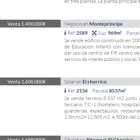
en tres plantas. La planta principal 
Venta 1.400.000€
Negocio en
Monteprincipe
Ref.
2589
Sup.
969m²
Parce
Se vende edificio construido en 20
de Educación Infantil con licenci
dar uso de centro de F.P, centro de 
servicio de interés público y social.
Venta 1.600.000€
Solar en
El chorrico
Ref.
2134
Parcela
8537m²
Se vende terreno 8.537 m2 junto 
terciario T.C.-1 (hostelero, hospital
guarderías, espectáculos, restauran
1.5m/m2= 12.805 m2. A 500m del cam
Venta 1.699.000€
Chalet en
Altorreal-El Chorrico