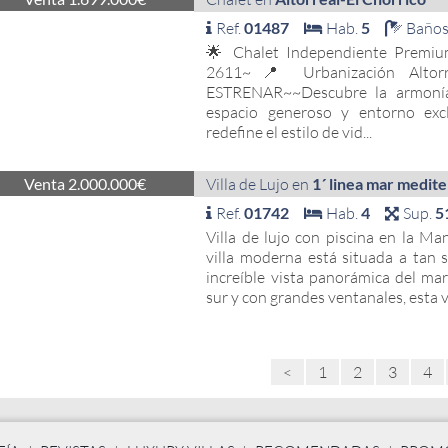
Ref.
01487
Hab.
5
Baño
🌟 Chalet Independiente Premium 
2611~📍 Urbanización Altor
ESTRENAR~~Descubre la armonía
espacio generoso y entorno excl
redefine el estilo de vid...
Venta 2.000.000€
Villa de Lujo en
1´ linea mar medit
Ref.
01742
Hab.
4
Sup.
5
Villa de lujo con piscina en la M
villa moderna está situada a tan 
increíble vista panorámica del ma
sur y con grandes ventanales, esta vi
<
1
2
3
4