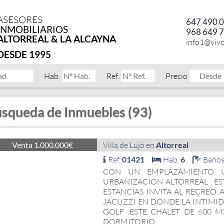
ASESORES
647 490 
INMOBILIARIOS
968 649 
ALTORREAL & LA ALCAYNA
info1@viv
DESDE 1995
Hab.
Ref.
Precio
squeda de Inmuebles (93)
Venta 1.000.000€
Villa de Lujo en
Altorreal
Ref.
01421
Hab.
6
Baño
CON UN EMPLAZAMIENTO U
URBANIZACION ALTORREAL , ES
ESTANCIAS INVITA AL RECREO
JACUZZI EN DONDE LA INTIMID
GOLF ,ESTE CHALET DE 600 
DORMITORIO...