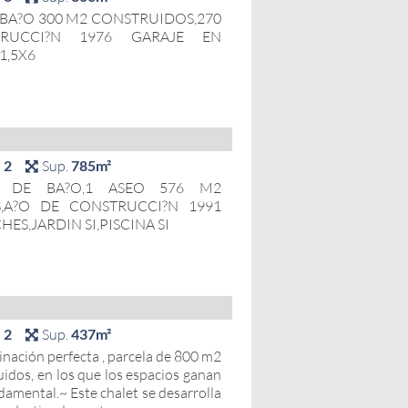
 BA?O 300 M2 CONSTRUIDOS,270
TRUCCI?N 1976 GARAJE EN
1,5X6
s
2
Sup.
785m²
S DE BA?O,1 ASEO 576 M2
S,A?O DE CONSTRUCCI?N 1991
HES,JARDIN SI,PISCINA SI
s
2
Sup.
437m²
binación perfecta , parcela de 800 m2
uidos, en los que los espacios ganan
damental.~ Este chalet se desarrolla