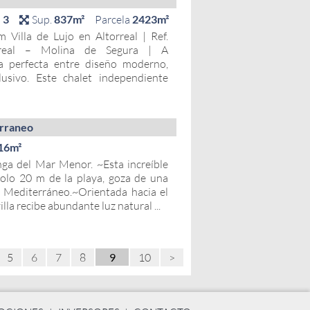
s
3
Sup.
837m²
Parcela
2423m²
Villa de Lujo en Altorreal | Ref.
real – Molina de Segura | A
 perfecta entre diseño moderno,
usivo. Este chalet independiente
erraneo
16m²
anga del Mar Menor. ~Esta increíble
solo 20 m de la playa, goza de una
r Mediterráneo.~Orientada hacia el
lla recibe abundante luz natural ...
5
6
7
8
10
>