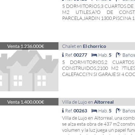
5 DORMITORIOS,3 CUARTOS DE
M2 UTILES,A?O DE CONS
PARCELA,JARDIN 1300,PISCINA 1
Venta 1.236.000€
Chalet en
El chorrico
Ref.
00277
Hab.
5
Baño
5 DORMITORIOS,2 CUARTO
CONSTRUIDOS,2100 M2 ?TILE
CALEFACCI?N SI GARAJE SI 4 COC
Venta 1.400.000€
Villa de Lujo en
Altorreal
Ref.
00263
Hab.
5
Baño
Villa de Lujo en Altorreal, una com
se alza esta obra de 437 m2 constr
volumen y la luz juega un papel fun