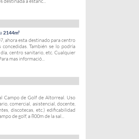
es destinada a estanc...
la
2144m²
07, ahora esta destinado para centro
as concedidas. También se lo podría
día, centro sanitario, etc. Cualquier
 Para mas informació...
al Campo de Golf de Altorreal. Uso
ario, comercial, asistencial, docente,
tes, discotecas, etc.) edificabilidad
po de golf, a 800m de la sal...