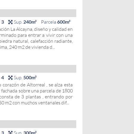
s
3
Sup.
240m²
Parcela
600m²
ción La Alcayna, diseño y calidad en
rminado para entrar a vivir con una
piedra natural, calefacción radiante,
ima, 240 m2 de vivienda d...
s
4
Sup.
500m²
o corazón de Altorreal , se alza esta
 fachada sobre una parcela de 1800
consta de 3 plantas , entrando por
50 m2 con muchos ventanales dif...
s
3
Sup.
300m²