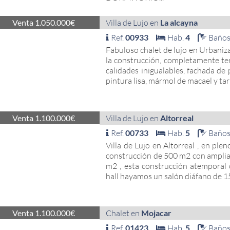
Venta 1.050.000€
Villa de Lujo en
La alcayna
Ref.
00933
Hab.
4
Baño
Fabuloso chalet de lujo en Urbaniza
la construcción, completamente te
calidades inigualables, fachada de 
pintura lisa, mármol de macael y tar
Venta 1.100.000€
Villa de Lujo en
Altorreal
Ref.
00733
Hab.
5
Baño
Villa de Lujo en Altorreal , en plen
construcción de 500 m2 con amplia
m2 , esta construcción atemporal 
hall hayamos un salón diáfano de 1
Venta 1.100.000€
Chalet en
Mojacar
Ref.
01423
Hab.
5
Baño