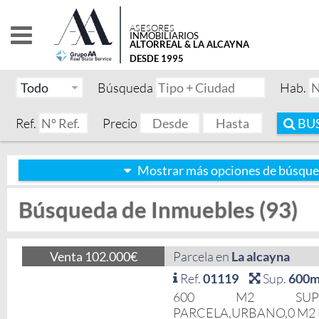
ASESORES
INMOBILIARIOS
ALTORREAL & LA ALCAYNA
DESDE 1995
Búsqueda
Hab.
Ref.
Precio
BU
Mostrar más opciones de búsqu
Búsqueda de Inmuebles (93)
Venta 102.000€
Parcela en
La alcayna
Ref.
01119
Sup.
600m
600 M2 SUPE
PARCELA,URBANO,0 M2