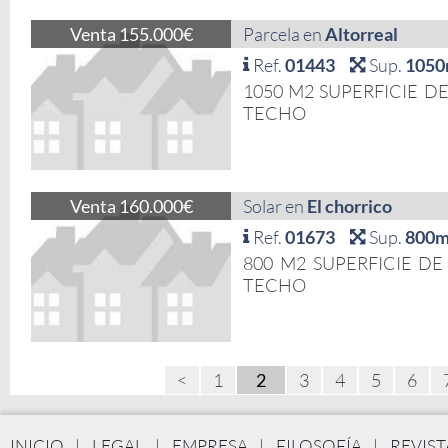
Venta 155.000€
Parcela en
Altorreal
Ref.
01443
Sup.
1050
1050 M2 SUPERFICIE D
TECHO
Venta 160.000€
Solar en
El chorrico
Ref.
01673
Sup.
800m
800 M2 SUPERFICIE DE
TECHO
<
1
3
4
5
6
INICIO
|
LEGAL
|
EMPRESA
|
FILOSOFÍA
|
REVIST