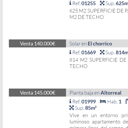
Ref.
01255
Sup.
625m
625 M2 SUPERFICIE DE
M2 DE TECHO
Venta 140.000€
Solar en
El chorrico
Ref.
01669
Sup.
814m
814 M2 SUPERFICIE DE
TECHO
Venta 145.000€
Planta baja en
Altorreal
Ref.
01999
Hab.
1
Sup.
85m²
Vive en un entorno priv
luminoso apartamento de
primera línea del campo de