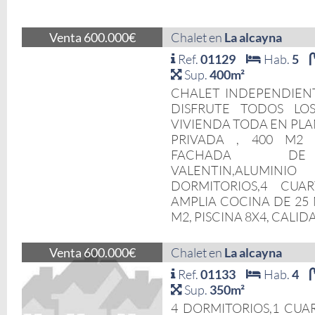
Venta 600.000€
Chalet en
La alcayna
Ref.
01129
Hab.
5
Sup.
400m²
CHALET INDEPENDIENT
DISFRUTE TODOS LO
VIVIENDA TODA EN PLA
PRIVADA , 400 M2 
FACHADA DE 
VALENTIN,ALUMINIO
DORMITORIOS,4 CUA
AMPLIA COCINA DE 25 
M2, PISCINA 8X4, CALIDA
Venta 600.000€
Chalet en
La alcayna
Ref.
01133
Hab.
4
Sup.
350m²
4 DORMITORIOS,1 CUA