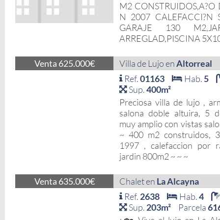
M2 CONSTRUIDOS,A?O 
N 2007 CALEFACCI?N 
GARAJE 130 M2,J
ARREGLAD,PISCINA 5X1
Venta 625.000€
Villa de Lujo en
Altorreal
Ref.
01163
Hab.
5
Sup.
400m²
Preciosa villa de lujo , a
salona doble altuira, 5 d
muy amplio con vistas salon
~ 400 m2 construidos, 3
1997 , calefaccion por r
jardin 800m2 ~ ~ ~
Venta 635.000€
Chalet en
La Alcayna
Ref.
2638
Hab.
4
Sup.
203m²
Parcela
61