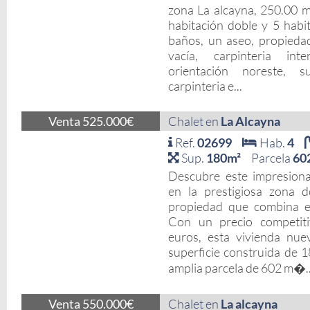
zona La alcayna, 250.00 m.
habitación doble y 5 habit
baños, un aseo, propieda
vacía, carpinteria int
orientación noreste, s
carpinteria e...
Venta 525.000€
Chalet en
La Alcayna
Ref.
02699
Hab.
4
Sup.
180m²
Parcela
60
Descubre este impresiona
en la prestigiosa zona 
propiedad que combina el
Con un precio competit
euros, esta vivienda nu
superficie construida de 
amplia parcela de 602 m�..
Venta 550.000€
Chalet en
La alcayna