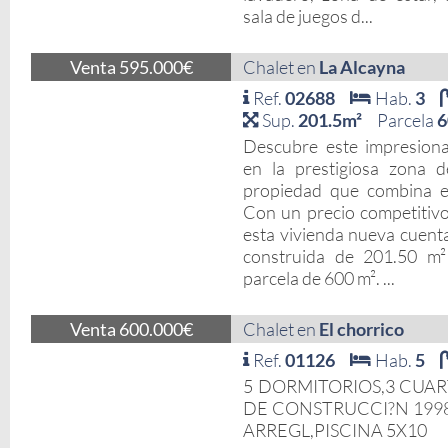
sala de juegos d...
Venta 595.000€
Chalet en
La Alcayna
Ref.
02688
Hab.
3
Sup.
201.5m²
Parcela
6
Descubre este impresiona
en la prestigiosa zona 
propiedad que combina el
Con un precio competitiv
esta vivienda nueva cuenta
construida de 201.50 m²
parcela de 600 m². ...
Venta 600.000€
Chalet en
El chorrico
Ref.
01126
Hab.
5
5 DORMITORIOS,3 CUAR
DE CONSTRUCCI?N 1998
ARREGL,PISCINA 5X10