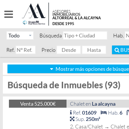
ASESORES
INMOBILIARIOS
ALTORREAL & LA ALCAYNA
DESDE 1995
Búsqueda
Hab.
Ref.
Precio
BU
Mostrar más opciones de búsqu
Búsqueda de Inmuebles (93)
Venta 525.000€
Chalet en
La alcayna
Ref.
01609
Hab.
6
Sup.
250m²
2. Casa/Chalet → Chalet 