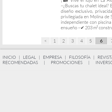
¡🏡 Vive el lujo en La A
~¿Buscas tu chalet ideal? 
diseño exclusivo, privacid
privilegiada en Molina de
independiente con piscina 
ensueño ~✔ 203 m² construi
<
1
2
3
4
5
INICIO
|
LEGAL
|
EMPRESA
|
FILOSOFÍA
|
REVIST
RECOMENDADAS
|
PROMOCIONES
|
INVERS