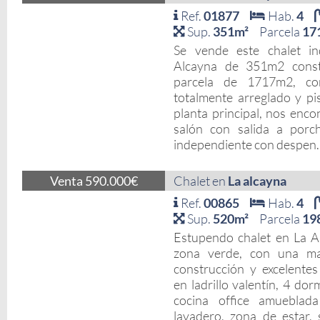
Ref.
01877
Hab.
4
Sup.
351m²
Parcela
17
Se vende este chalet in
Alcayna de 351m2 const
parcela de 1717m2, co
totalmente arreglado y pis
planta principal, nos enc
salón con salida a porch
independiente con despen..
Venta 590.000€
Chalet en
La alcayna
Ref.
00865
Hab.
4
Sup.
520m²
Parcela
19
Estupendo chalet en La A
zona verde, con una mag
construcción y excelentes
en ladrillo valentín, 4 dor
cocina office amueblad
lavadero, zona de estar,