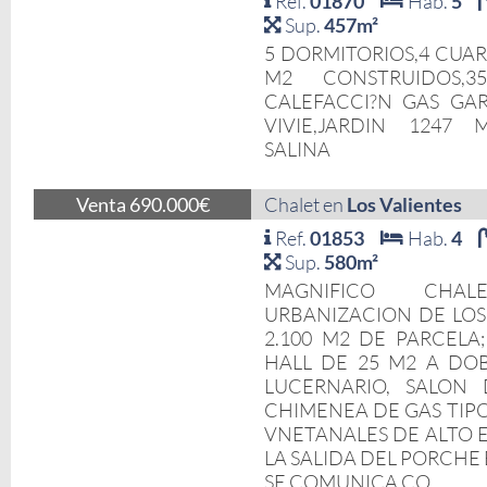
Ref.
01870
Hab.
5
Sup.
457m²
5 DORMITORIOS,4 CUAR
M2 CONSTRUIDOS,3
CALEFACCI?N GAS GA
VIVIE,JARDIN 1247 M
SALINA
Venta 690.000€
Chalet en
Los Valientes
Ref.
01853
Hab.
4
Sup.
580m²
MAGNIFICO CH
URBANIZACION DE LOS
2.100 M2 DE PARCELA
HALL DE 25 M2 A DO
LUCERNARIO, SALON
CHIMENEA DE GAS TIPO
VNETANALES DE ALTO E
LA SALIDA DEL PORCHE
SE COMUNICA CO...