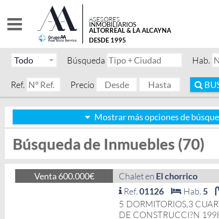
ASESORES
INMOBILIARIOS
ALTORREAL & LA ALCAYNA
DESDE 1995
Búsqueda
Hab.
Ref.
Precio
BU
Mostrar más opciones de búsqu
Búsqueda de Inmuebles (70)
Venta 600.000€
Chalet en
El chorrico
Ref.
01126
Hab.
5
5 DORMITORIOS,3 CUAR
DE CONSTRUCCI?N 1998