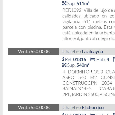
Sup.
511m²
REF.1092. Villa de lujo de 
calidades ubicado en zo
vigilancia. 511 metros c
parcela con piscina. Esta 
está ubicada en la urbaniz
altorreal, junto al colegio li
Venta 650.000€
Chalet en
La alcayna
Ref.
01316
Hab.
4
Sup.
540m²
4 DORMITORIOS,3 CUA
ASEO 540 M2 CONST
CONSTRUCCI?N 2004
RADIADORES GARA
2PL,JARDIN 2500,PISCIN
Venta 650.000€
Chalet en
El chorrico