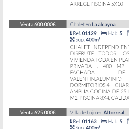
ARREGL,PISCINA 5X10
Venta 600.000€
Chalet en
La alcayna
Ref.
01129
Hab.
5
Sup.
400m²
CHALET INDEPENDIENT
DISFRUTE TODOS LO
VIVIENDA TODA EN PLA
PRIVADA , 400 M2 
FACHADA DE 
VALENTIN,ALUMINIO
DORMITORIOS,4 CUA
AMPLIA COCINA DE 25 
M2, PISCINA 8X4, CALIDA
Venta 625.000€
Villa de Lujo en
Altorreal
Ref.
01163
Hab.
5
Sup.
400m²