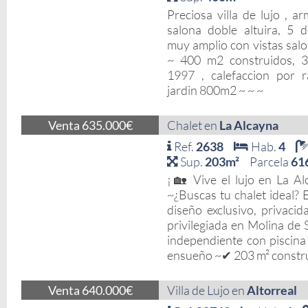
Preciosa villa de lujo , a
salona doble altuira, 5 d
muy amplio con vistas salon
~ 400 m2 construidos, 3
1997 , calefaccion por r
jardin 800m2 ~ ~ ~
Venta 635.000€
Chalet en
La Alcayna
Ref.
2638
Hab.
4
Sup.
203m²
Parcela
61
¡🏡 Vive el lujo en La A
~¿Buscas tu chalet ideal? 
diseño exclusivo, privacid
privilegiada en Molina de
independiente con piscina 
ensueño ~✔ 203 m² construi
Venta 640.000€
Villa de Lujo en
Altorreal