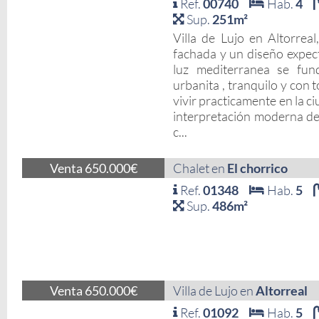
Ref.
00740
Hab.
4
Sup.
251m²
Villa de Lujo en Altorreal
fachada y un diseño expect
luz mediterranea se fun
urbanita , tranquilo y con 
vivir practicamente en la 
interpretación moderna de 
c...
Venta 650.000€
Chalet en
El chorrico
Ref.
01348
Hab.
5
Sup.
486m²
Venta 650.000€
Villa de Lujo en
Altorreal
Ref.
01092
Hab.
5