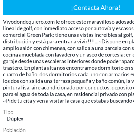
¡Contacta Ahora!
Vivodondequiero.com le ofrece este maravilloso adosad
lineal de golf, con inmediato acceso por autovía y escaso
comercial Green Park; tiene unas vistas increíbles al gol
distribución y está para entrar a vivir!!!!...~Dispone en p
amplio salón con chimenea, con salida a una parcela con s
cocina amueblada con lavadero y un aseo de cortesía; en e
garaje desde unas escaleras interiores donde poder aparc
trastero. En planta alta nos encontramos dormitorio en s
cuarto de baño, dos dormitorios cada uno con armarios 
los dos con salida una terraza pequeña y baño común, la 
Acepto la
política de privacidad
pintura lisa, aire acondicionado por conductos, deposito 
Contactar
para el agua de toda la casa, en residencial privado con p
~Pide tu cita y ven a visitar la casa que estabas buscando 
Tipo
Dúplex
Población